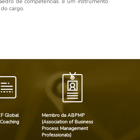
caedro de competências. é um instrumento
 do cargo.
F Global
Membro da ABPMP
 Coaching
(Association of Business
Process Management
Professionals)