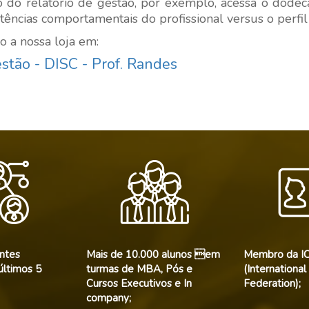
 do relatório de gestão, por exemplo, acessa o dode
ências comportamentais do profissional versus o perfil
o a nossa loja em:
estão - DISC - Prof. Randes
entes
Mais de 10.000 alunos em
Membro da IC
últimos 5
turmas de MBA, Pós e
(International
Cursos Executivos e In
Federation);
company;