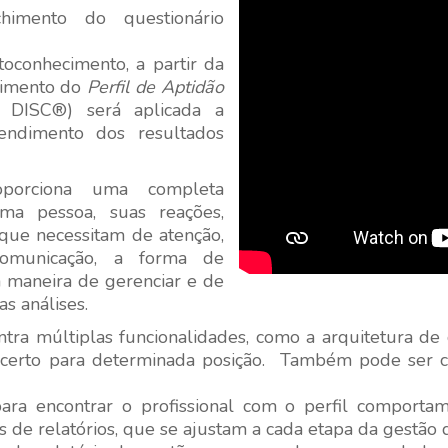
himento do questionário
conhecimento, a partir da
cimento do
Perfil de Aptidão
 DISC®) será aplicada a
endimento dos resultados
oporciona uma completa
a pessoa, suas reações,
 que necessitam de atenção,
comunicação, a forma de
 maneira de gerenciar e de
s análises.
ontra múltiplas funcionalidades, como a arquitetura d
l certo para determinada posição. Também pode ser co
 para encontrar o profissional com o perfil comport
 de relatórios, que se ajustam a cada etapa da gestão 