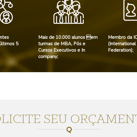
entes
Mais de 10.000 alunos em
Membro da IC
últimos 5
turmas de MBA, Pós e
(International
Cursos Executivos e In
Federation);
company;
OLICITE SEU ORÇAMEN